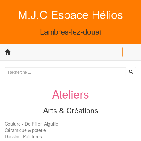
M.J.C Espace Hélios
Lambres-lez-douai
Toggl
navig
Ateliers
Arts & Créations
Couture - De Fil en Aiguille
Céramique & poterie
Dessins, Peintures