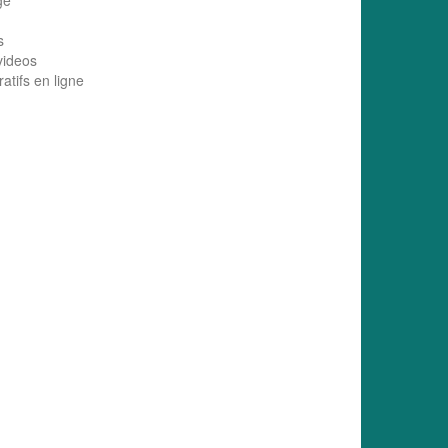
ge
s
videos
atifs en ligne