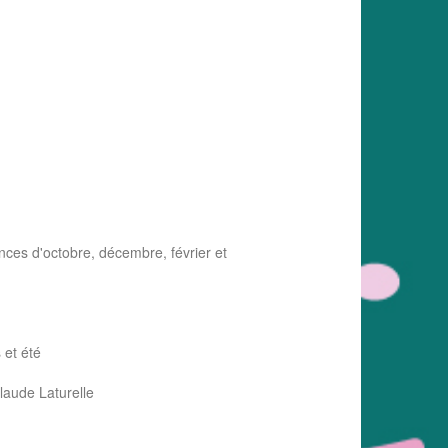
nces d'octobre, décembre, février et
 et été
aude Laturelle