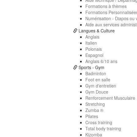
Aide technique / Dépanna
Formations à thèmes
Formations Personnalisée
Numérisation - Diapos ou 
Aide aux services administr
Langues & Culture
Anglais
Italien
Polonais
Espagnol
Anglais 6/10 ans
Sports - Gym
Badminton
Foot en salle
Gym d'entretien
Gym Douce
Renforcement Musculaire
Stretching
Zumba ®
Pilates
Cross training
Total body training
Kizomba