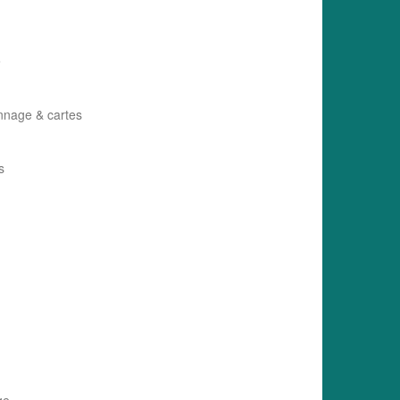
e
nnage & cartes
s